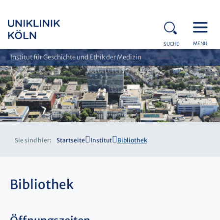
MENÜ
SUCHE
Institut für Geschichte und Ethik der Medizin
Sie sind hier:
Startseite
Institut
Bibliothek
Bibliothek