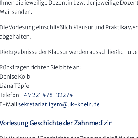
Ihnen die jeweilige Dozentin bzw. der jeweilige Dozen
Mail senden.
Die Vorlesung einschließlich Klausur und Praktika we
abgehalten.
Die Ergebnisse der Klausur werden ausschließlich üb
Rückfragen richten Sie bitte an:
Denise Kolb
Liana Töpfer
Telefon
+49 221 478-32274
E-Mail
sekretariat.igem
@
uk-koeln.de
Vorlesung Geschichte der Zahnmedizin