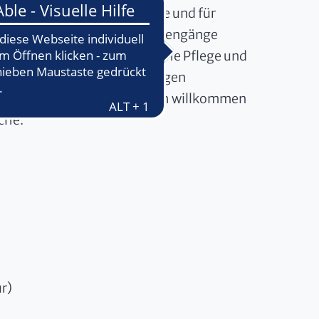
obationsordnungen für Ärzte und für
Bachelor- oder Master-Studiengänge
rowissenschaften, Klinische Pflege und
eiwillige Lehrveranstaltungen
 anderer Fakultäten herzlich willkommen
che:
ur)