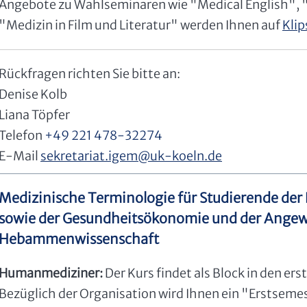
Angebote zu Wahlseminaren wie "Medical English", 
"Medizin in Film und Literatur" werden Ihnen auf
Klip
Rückfragen richten Sie bitte an:
Denise Kolb
Liana Töpfer
Telefon
+49 221 478-32274
E-Mail
sekretariat.igem
@
uk-koeln.de
Medizinische Terminologie für Studierende d
sowie der Gesundheitsökonomie und der Ange
Hebammenwissenschaft
Humanmediziner:
Der Kurs findet als Block in den e
Bezüglich der Organisation wird Ihnen ein "Erstseme