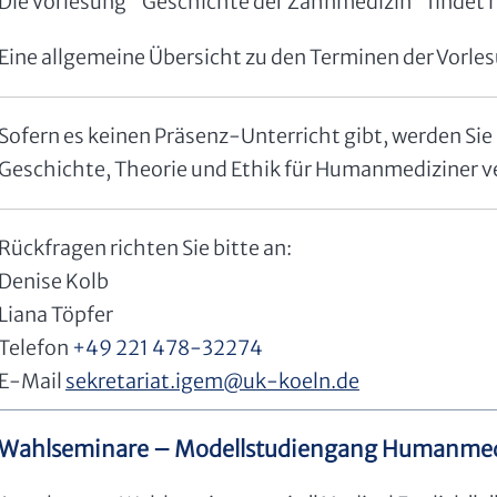
Die Vorlesung "Geschichte der Zahnmedizin" findet 
Eine allgemeine Übersicht zu den Terminen der Vorles
Sofern es keinen Präsenz-Unterricht gibt, werden Si
Geschichte, Theorie und Ethik für Humanmediziner v
Rückfragen richten Sie bitte an:
Denise Kolb
Liana Töpfer
Telefon
+49 221 478-32274
E-Mail
sekretariat.igem
@
uk-koeln.de
Wahlseminare – Modellstudiengang Humanmed